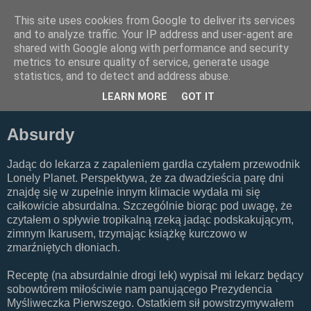
This site uses cookies from Google to deliver its services
Meh.Kong
and to analyze traffic. Your IP address and user-agent are
shared with Google along with performance and security
metrics to ensure quality of service, generate usage
Here... Somewhere over there...
statistics, and to detect and address abuse.
LEARN MORE
GOT IT
wtorek, 1 lutego 2011
Absurdy
Jadąc do lekarza z zapaleniem gardła czytałem przewodnik
Lonely Planet. Perspektywa, że za dwadzieścia parę dni
znajdę się w zupełnie innym klimacie wydała mi się
całkowicie absurdalna. Szczególnie biorąc pod uwagę, że
czytałem o spływie tropikalną rzeką jadąc podskakującym,
zimnym Ikarusem, trzymając książkę kurczowo w
zmarźniętych dłoniach.
Receptę (na absurdalnie drogi lek) wypisał mi lekarz będący
sobowtórem miłościwie nam panującego Prezydencia
Myśliweczka Pierwszego. Ostatkiem sił powstrzymywałem