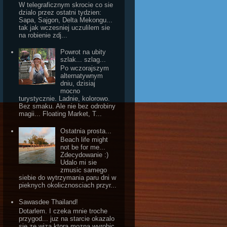
W telegraficznym skrocie co sie
dzialo przez ostatni tydzien:
Sapa, Sajgon, Delta Mekongu...
tak jak wczesniej uczulilem sie
na robienie zdj...
Powrot na ubity
szlak... szlag...
Po wczorajszym
alternatywnym
dniu, dzisiaj
mocno
turystycznie. Ladnie, kolorowo.
Bez smaku. Ale nie bez odrobiny
magii... Floating Market, T...
Ostatnia prosta...
Beach life might
not be for me...
Zdecydowanie :)
Udalo mi sie
zmusic samego
siebie do wytrzymania paru dni w
pieknych okolicznosciach przyr...
Sawasdee Thailand!
Dotarlem. I czeka mnie troche
przygod... juz na starcie okazalo
sie ze wiza ktora mozna wyrobic