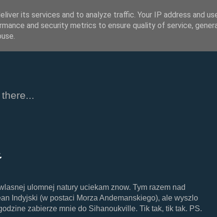
liver its services and to analyze traffic. Your IP address and us
rmance and security metrics to ensure quality of service, gene
buse.
there...
e
 wlasnej ulomnej natury uciekam znow. Tym razem nad
n Indyjski (w postaci Morza Andemanskiego), ale wyszlo
dzine zabierze mnie do Sihanoukville. Tik tak, tik tak. PS.