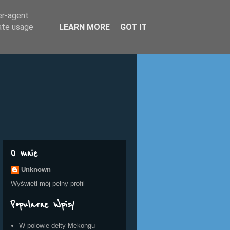
er-agent
rate usage
LEARN MORE
GOT IT
O mnie
Unknown
Wyświetl mój pełny profil
Popularne Wpisy
W polowie delty Mekongu