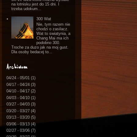
na lotnisku jest do 15 dni. I
trzeba udokum...
300 Wat
Nie, tym razem nie
chodzi o zasilacz.
Wat to swiatynia, a
Chang Mai ma ich
podobno 300.
Troche za duzo jak na moj gust.
Dla osoby bedacej to...
Archiwum
04/24 - 05/01
(1)
04/17 - 04/24
(3)
04/10 - 04/17
(2)
04/03 - 04/10
(1)
03/27 - 04/03
(3)
03/20 - 03/27
(4)
03/13 - 03/20
(5)
03/06 - 03/13
(4)
02/27 - 03/06
(7)