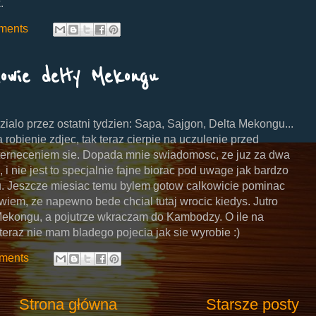
.
ments
owie delty Mekongu
zialo przez ostatni tydzien: Sapa, Sajgon, Delta Mekongu...
 robienie zdjec, tak teraz cierpie na uczulenie przed
nterneceniem sie. Dopada mnie swiadomosc, ze juz za dwa
i nie jest to specjalnie fajne biorac pod uwage jak bardzo
 Jeszcze miesiac temu bylem gotow calkowicie pominac
 wiem, ze napewno bede chcial tutaj wrocic kiedys. Jutro
 Mekongu, a pojutrze wkraczam do Kambodzy. O ile na
 teraz nie mam bladego pojecia jak sie wyrobie :)
ments
Strona główna
Starsze posty