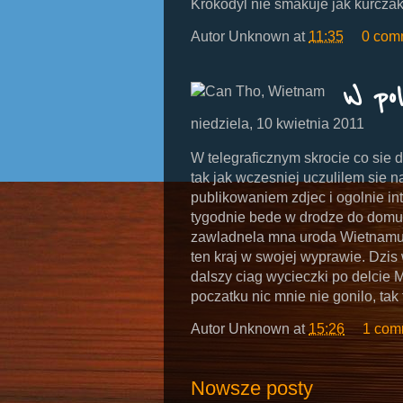
Krokodyl nie smakuje jak kurczak
Autor
Unknown
at
11:35
0 com
W pol
niedziela, 10 kwietnia 2011
W telegraficznym skrocie co sie d
tak jak wczesniej uczulilem sie na
publikowaniem zdjec i ogolnie i
tygodnie bede w drodze do domu, 
zawladnela mna uroda Wietnamu.
ten kraj w swojej wyprawie. Dzis
dalszy ciag wycieczki po delcie
poczatku nic mnie nie gonilo, tak
Autor
Unknown
at
15:26
1 com
Nowsze posty